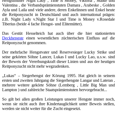
Hengstmütter Night Lady , Time is Money, Viktoria , Maike und
Valentina , die Verbandsprämienstuten Damara , Arabeske , Golden
Ayla und Laila und viele andere, deren Enkelinnen und Enkel heute
die Reitponyzucht in Deutschland und auch international prägen:
z.B. Night Lady v.Night Star I und Time is Money v.Rosedale
Tiberius (beide 4 fache Hengst- und Elitemütter).
Das Gestüt Hesselteich hat auch über die hier stationierten
Deckhengste
einen wesentlichen züchterischen Einfluss auf die
Reitponyzucht genommen.
Der mehrfache Hengstvater und Reservesieger Lucky Strike und
seine gekörten Söhne Lancer, Lukas I und Lucky Lao, u.s.w. sind
der Beweis der Vererbungskraft dieser Linien und aus der heutigen
Reitponyzucht nicht mehr wegzudenken.
„Lukas“ – Siegerhengst der Körung 1995. Hat gleich in seinem
ersten und zweiten Jahrgang die Siegerhengste Langar und Lateran ,
mehrere weitere gekörte Söhne (Lemberg , Little Big Man und
Lampton ) und zahlreiche Staatsprämienstuten hervorgebracht...
So gilt bei allen großen Leistungen unserer Hengste immer noch,
wenn sie nicht auch ihre Kindertauglichkeit unter Beweis stellen,
werden sie nicht weiter für die Zucht eingesetzt.